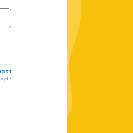
exion
ompte